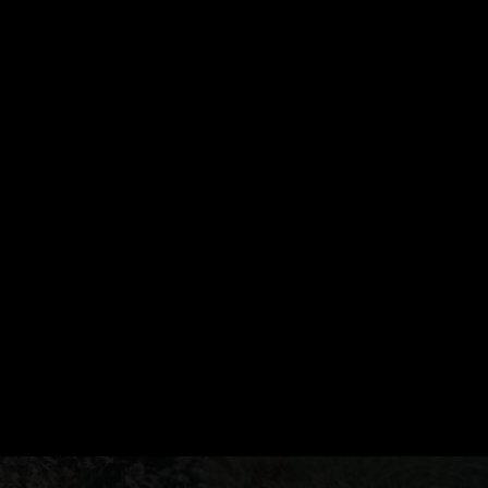
Aber nicht für dich. In deinem
Shooting sind sooo viele
Bilder entstanden. Die
müssen gesichtet, geordnet,
aussortiert und natürlich
bearbeitet werden. Du
bekommst einen Zugang und
kannst in aller Ruhe deine
Wunschfotos aussuchen.